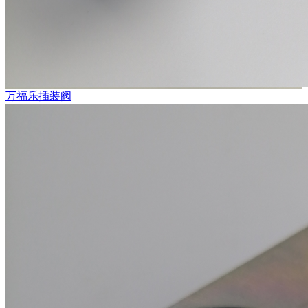
万福乐插装阀